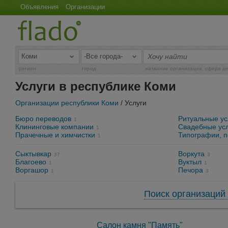
Объявления
Организации
регион
город
название организации, сфера д
Услуги в республике Коми
Организации республики Коми
/ Услуги
Бюро переводов
Ритуальные ус
1
Клининговые компании
Свадебные ус
1
Прачечные и химчистки
Типографии, 
1
Сыктывкар
Воркута
37
3
Благоево
Вуктыл
1
1
Воргашор
Печора
1
3
Поиск организаций 
Салон камня "Память"