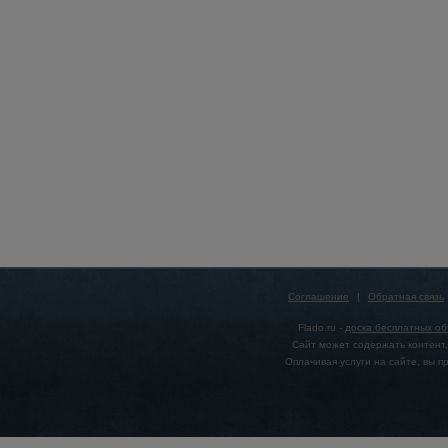
Соглашение
|
Обратная связь
Flado.ru -
доска бесплатных о
Сайт может содержать контент,
Оплачивая услуги на сайте, вы 