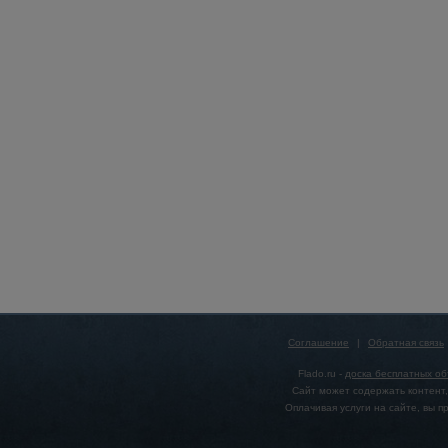
Соглашение
|
Обратная связь
Flado.ru -
доска бесплатных о
Сайт может содержать контент,
Оплачивая услуги на сайте, вы 