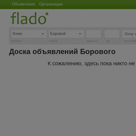
Объявления
Организации
-
регион
город
цена от
до
заголов
Доска объявлений Борового
К сожалению, здесь пока никто н