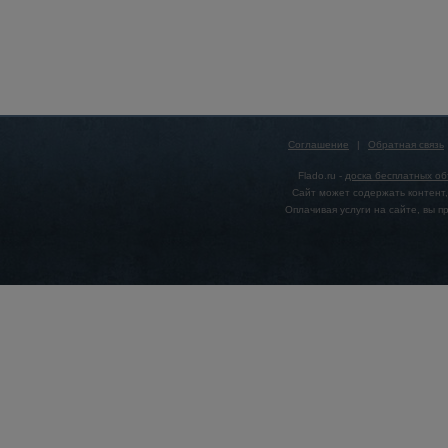
Соглашение
|
Обратная связь
Flado.ru -
доска бесплатных о
Сайт может содержать контент,
Оплачивая услуги на сайте, вы 