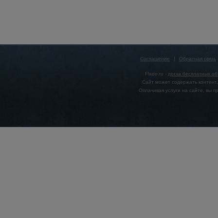
Соглашение
|
Обратная связь
Flado.ru -
доска бесплатных о
Сайт может содержать контент,
Оплачивая услуги на сайте, вы 