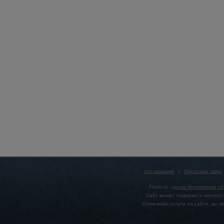
Соглашение
|
Обратная связь
Flado.ru -
доска бесплатных о
Сайт может содержать контент,
Оплачивая услуги на сайте, вы 